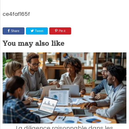
ce4faf165f
Share
Tweet
Pin it
You may also like
La diligence raisonnable dans les