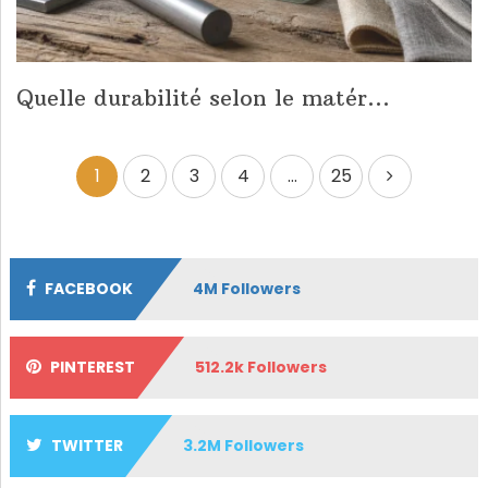
Quelle durabilité selon le matér...
Pagination
1
2
3
4
…
25
des
publications
FACEBOOK
4M Followers
PINTEREST
512.2k Followers
TWITTER
3.2M Followers